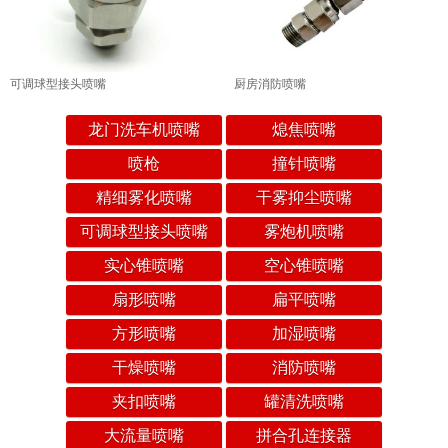
可调球型接头喷嘴
厨房消防喷嘴
龙门洗车机喷嘴
熄焦喷嘴
喷枪
撞针喷嘴
精细雾化喷嘴
干雾抑尘喷嘴
可调球型接头喷嘴
雾炮机喷嘴
实心锥喷嘴
空心锥喷嘴
扇形喷嘴
扁平喷嘴
方形喷嘴
加湿喷嘴
干燥喷嘴
消防喷嘴
夹扣喷嘴
罐清洗喷嘴
大流量喷嘴
拼合孔连接器