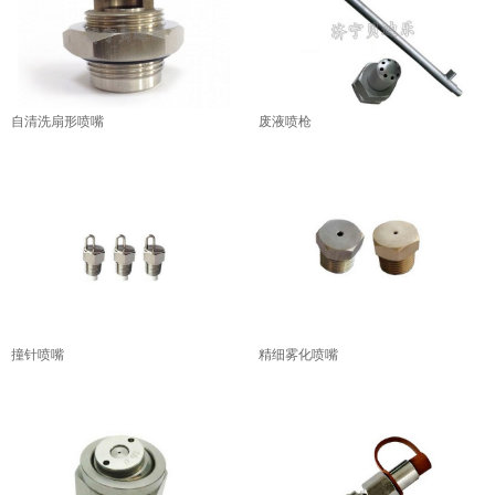
自清洗扇形喷嘴
废液喷枪
撞针喷嘴
精细雾化喷嘴