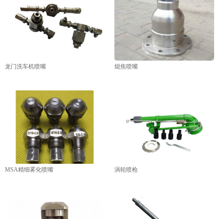
龙门洗车机喷嘴
熄焦喷嘴
MSA精细雾化喷嘴
涡轮喷枪
1
2