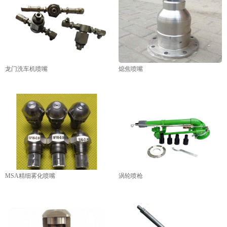
龙门洗车机喷嘴
熄焦喷嘴
MSA精细雾化喷嘴
涡轮喷枪
1
2