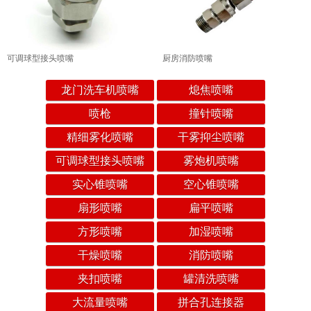
可调球型接头喷嘴
厨房消防喷嘴
龙门洗车机喷嘴
熄焦喷嘴
喷枪
撞针喷嘴
精细雾化喷嘴
干雾抑尘喷嘴
可调球型接头喷嘴
雾炮机喷嘴
实心锥喷嘴
空心锥喷嘴
扇形喷嘴
扁平喷嘴
方形喷嘴
加湿喷嘴
干燥喷嘴
消防喷嘴
夹扣喷嘴
罐清洗喷嘴
大流量喷嘴
拼合孔连接器