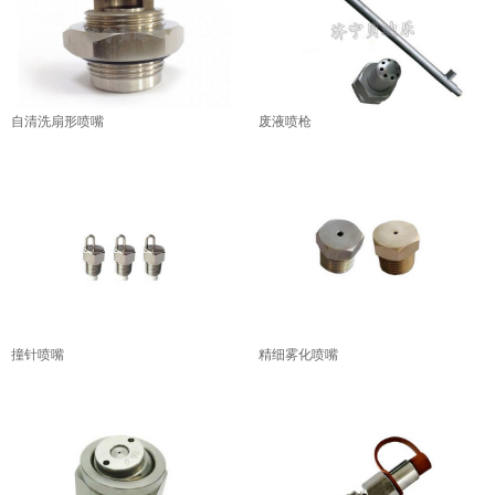
自清洗扇形喷嘴
废液喷枪
撞针喷嘴
精细雾化喷嘴