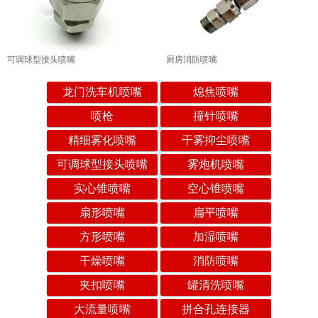
可调球型接头喷嘴
厨房消防喷嘴
龙门洗车机喷嘴
熄焦喷嘴
喷枪
撞针喷嘴
精细雾化喷嘴
干雾抑尘喷嘴
可调球型接头喷嘴
雾炮机喷嘴
实心锥喷嘴
空心锥喷嘴
扇形喷嘴
扁平喷嘴
方形喷嘴
加湿喷嘴
干燥喷嘴
消防喷嘴
夹扣喷嘴
罐清洗喷嘴
大流量喷嘴
拼合孔连接器