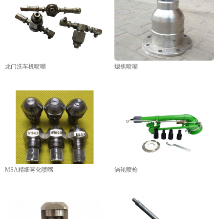
龙门洗车机喷嘴
熄焦喷嘴
MSA精细雾化喷嘴
涡轮喷枪
1
2