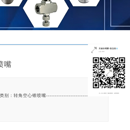
喷嘴
属类别：转角空心锥喷嘴------------------------------