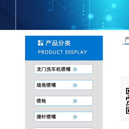
产
龙门洗车机喷嘴
熄焦喷嘴
喷枪
撞针喷嘴