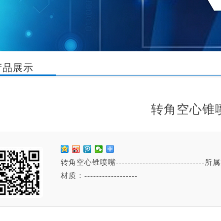
品展示
转角空心锥
转角空心锥喷嘴------------------------------所
材质：------------------