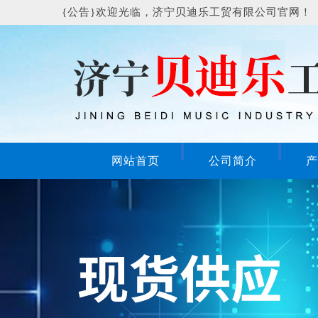
{公告}欢迎光临，济宁贝迪乐工贸有限公司官网！
网站首页
公司简介
产