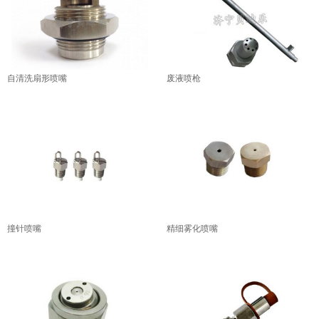
自清洗扇形喷嘴
废液喷枪
撞针喷嘴
精细雾化喷嘴