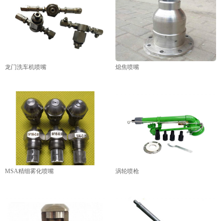
龙门洗车机喷嘴
熄焦喷嘴
MSA精细雾化喷嘴
涡轮喷枪
1
2