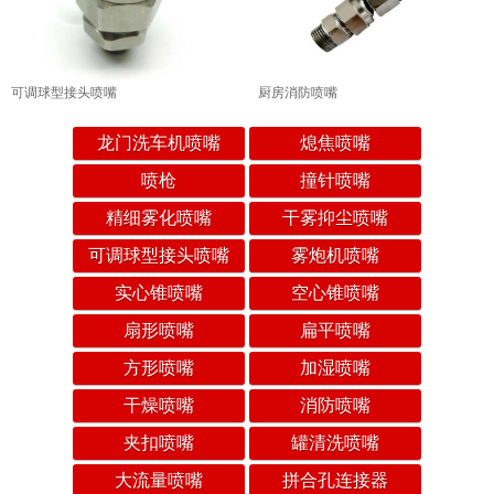
可调球型接头喷嘴
厨房消防喷嘴
龙门洗车机喷嘴
熄焦喷嘴
喷枪
撞针喷嘴
精细雾化喷嘴
干雾抑尘喷嘴
可调球型接头喷嘴
雾炮机喷嘴
实心锥喷嘴
空心锥喷嘴
扇形喷嘴
扁平喷嘴
方形喷嘴
加湿喷嘴
干燥喷嘴
消防喷嘴
夹扣喷嘴
罐清洗喷嘴
大流量喷嘴
拼合孔连接器