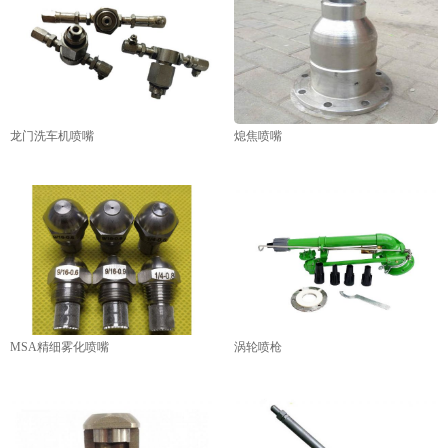
龙门洗车机喷嘴
熄焦喷嘴
MSA精细雾化喷嘴
涡轮喷枪
1
2