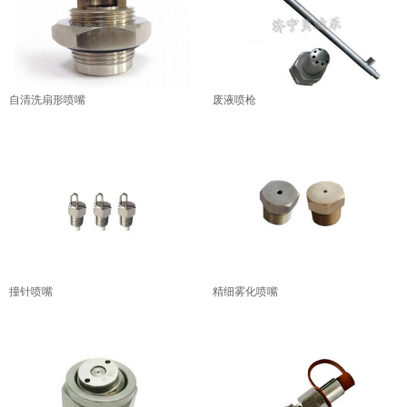
自清洗扇形喷嘴
废液喷枪
撞针喷嘴
精细雾化喷嘴