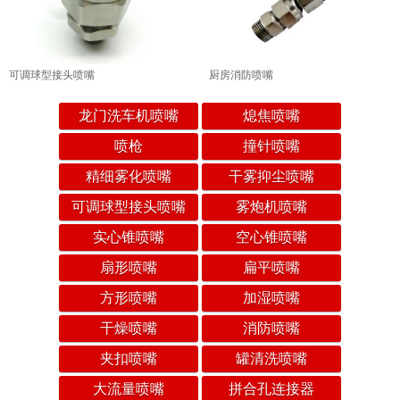
可调球型接头喷嘴
厨房消防喷嘴
龙门洗车机喷嘴
熄焦喷嘴
喷枪
撞针喷嘴
精细雾化喷嘴
干雾抑尘喷嘴
可调球型接头喷嘴
雾炮机喷嘴
实心锥喷嘴
空心锥喷嘴
扇形喷嘴
扁平喷嘴
方形喷嘴
加湿喷嘴
干燥喷嘴
消防喷嘴
夹扣喷嘴
罐清洗喷嘴
大流量喷嘴
拼合孔连接器