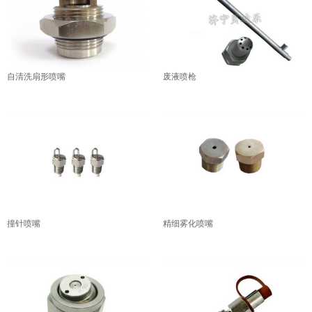
自清洗扇形喷嘴
废液喷枪
撞针喷嘴
精细雾化喷嘴