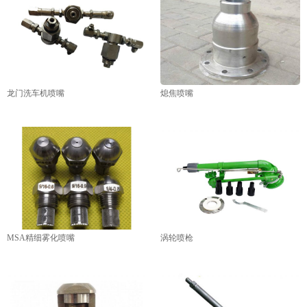
龙门洗车机喷嘴
熄焦喷嘴
MSA精细雾化喷嘴
涡轮喷枪
1
2