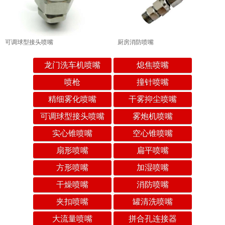
可调球型接头喷嘴
厨房消防喷嘴
龙门洗车机喷嘴
熄焦喷嘴
喷枪
撞针喷嘴
精细雾化喷嘴
干雾抑尘喷嘴
可调球型接头喷嘴
雾炮机喷嘴
实心锥喷嘴
空心锥喷嘴
扇形喷嘴
扁平喷嘴
方形喷嘴
加湿喷嘴
干燥喷嘴
消防喷嘴
夹扣喷嘴
罐清洗喷嘴
大流量喷嘴
拼合孔连接器