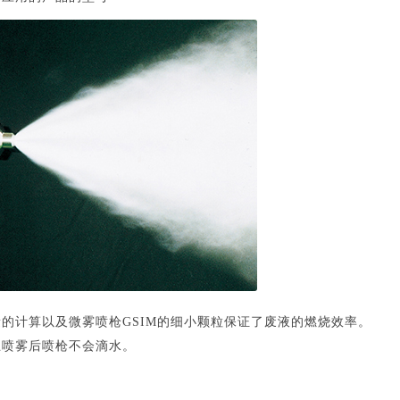
量的计算以及微雾喷枪GSIM的细小颗粒保证了废液的燃烧效率。
止喷雾后喷枪不会滴水。