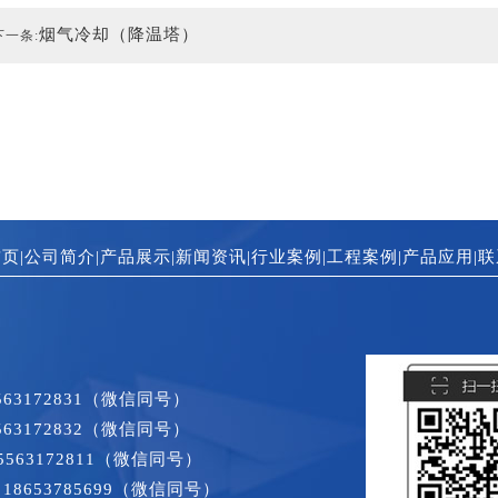
烟气冷却（降温塔）
下一条:
首页
|
公司简介
|
产品展示
|
新闻资讯
|
行业案例
|
工程案例
|
产品应用
|
联
563172831（微信同号）
563172832（微信同号）
563172811（微信同号）
18653785699（微信同号）