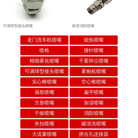
可调球型接头喷嘴
厨房消防喷嘴
龙门洗车机喷嘴
熄焦喷嘴
喷枪
撞针喷嘴
精细雾化喷嘴
干雾抑尘喷嘴
可调球型接头喷嘴
雾炮机喷嘴
实心锥喷嘴
空心锥喷嘴
扇形喷嘴
扁平喷嘴
方形喷嘴
加湿喷嘴
干燥喷嘴
消防喷嘴
夹扣喷嘴
罐清洗喷嘴
大流量喷嘴
拼合孔连接器