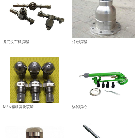
龙门洗车机喷嘴
熄焦喷嘴
MSA精细雾化喷嘴
涡轮喷枪
1
2