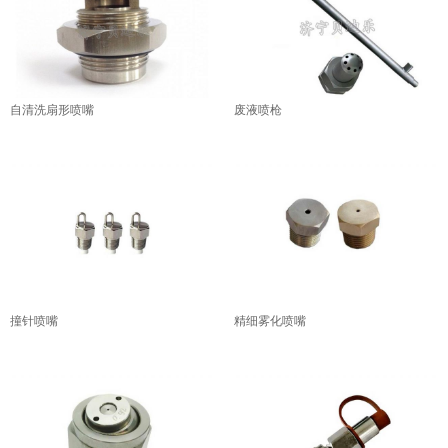
自清洗扇形喷嘴
废液喷枪
撞针喷嘴
精细雾化喷嘴