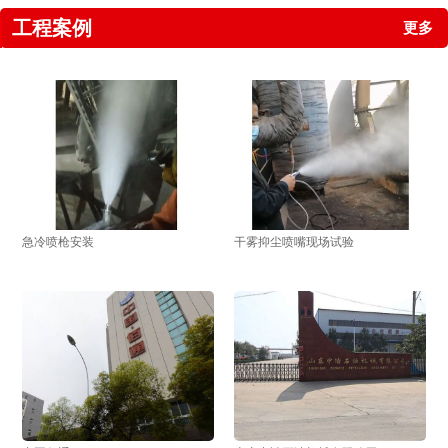
工程案例
更多
急冷喷枪安装
干雾抑尘喷嘴现场试验